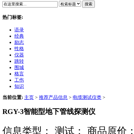
搜索
热门标签:
语录
经典
励志
性格
仪器
跳转
围城
格言
工伤
知识
当前位置:
主页
>
推荐产品信息
>
电缆测试仪类
>
RGY-3智能型地下管线探测仪
信息类型：
测试：
商品原价