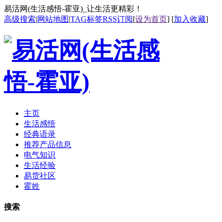
易活网(生活感悟-霍亚)_让生活更精彩！
高级搜索
|
网站地图
|
TAG标签
RSS订阅
[
设为首页
] [
加入收藏
]
主页
生活感悟
经典语录
推荐产品信息
电气知识
生活经验
易货社区
霍姓
搜索