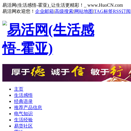
易活网(生活感悟-霍亚)_让生活更精彩！_ www.HuoCN.com
易活网欢迎您！
企业邮箱
|
高级搜索
|
网站地图
|
TAG标签
RSS订阅
主页
生活感悟
经典语录
推荐产品信息
电气知识
生活经验
易货社区