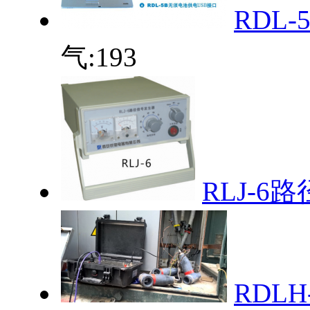
RDL
气:
193
RLJ-6
RDL