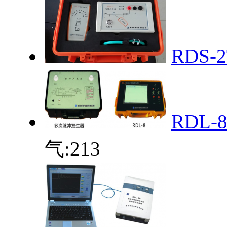
RDS
RDL
气:
213