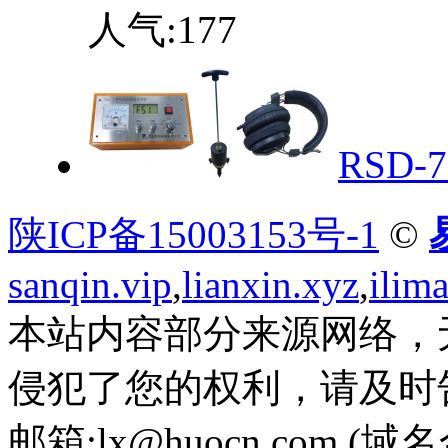
人气:
177
RSD
陕ICP备15003153号-1
©
sanqin.vip
,
lianxin.xyz
,
ilim
本站内容部分来源网络，
侵犯了您的权利，请及时
邮箱:lx@huocn.com (域名