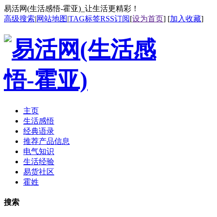
易活网(生活感悟-霍亚)_让生活更精彩！
高级搜索
|
网站地图
|
TAG标签
RSS订阅
[
设为首页
] [
加入收藏
]
主页
生活感悟
经典语录
推荐产品信息
电气知识
生活经验
易货社区
霍姓
搜索